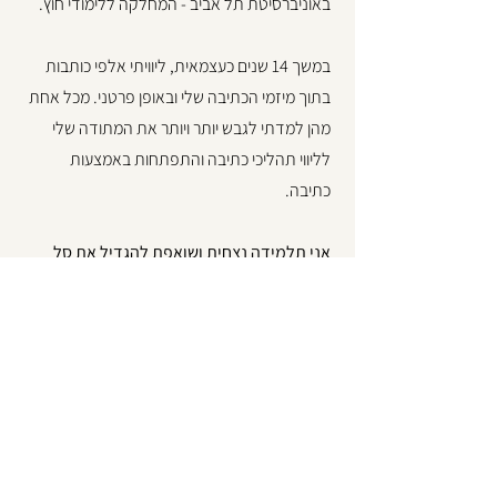
באוניברסיטת תל אביב - המחלקה ללימודי חוץ.
במשך 14 שנים כעצמאית, ליוויתי אלפי כותבות
בתוך מיזמי הכתיבה שלי ובאופן פרטני. מכל אחת
מהן למדתי לגבש יותר ויותר את המתודה שלי
לליווי תהליכי כתיבה והתפתחות באמצעות
כתיבה.
אני תלמידה נצחית ושואפת להגדיל את סל
הכלים איתו אני מגיעה לתהליכי הכתיבה - של
הנשים שאני מלווה ושלי עצמי.
להכרות, לקביעת פגישה ולכל
עניין אחר כתבי לי