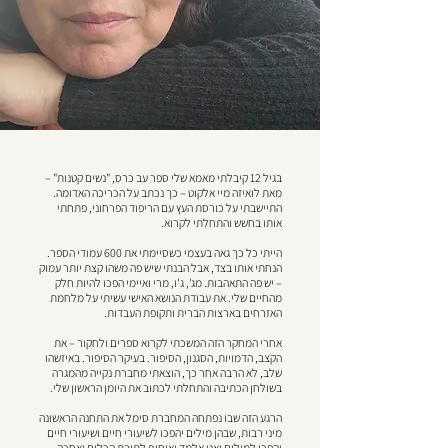
בגיל 12 קיבלתי מאמא שלי ספר עב כרס, "נשים קטנות" –
מאת לואיזה מיי אלקוט – כך נכתב על הכריכה האדומה.
התיישבתי על כורסת העץ עם הריפוד הפרחוני, פתחתי
אותו בחשש והתחלתי לקרוא.
הייתי כל כך גאה בעצמי כשסיימתי את 600 עמודי הספר.
הנחתי אותו בצד, אבל הבנתי שיש פה משהו קצת יותר עמוק
– יש פה התאהבות. מג', ג'ו, מרי ואיימי הפכו להיות חלק
מהחיים שלי. את עבודת הנושא האישי עשיתי על מלחמת
האזרחים בארצות הברית ותקופת העבדות.
אחרי המחקר הזה המשכתי לקרוא ספרים ולחקור – את
הקצב, הדמויות, הסגנון, הסיפור. בעיקר הסיפור. באיזשהו
שלב, לא הרבה אחר כך, הוצאתי מחברת נקייה מהמגרה
בשולחן הכתיבה והתחלתי לכתוב את היומן הראשון שלי.
הרגע הזה שבו נפתחה המחברת סימל את התחנה הראשונה
מיני רבות, שבהן מילים יהפכו לשיעורי חיים ושיעורי חיים
יהפכו למילים ואני אלמד ואוסיף לתיבת הכלים ואחכה