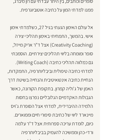
סופרים וכותבים, בין היתר עבדתי עם רון מיברג,
ממנו למדתי המון על כתיבה אוטוביוגרפית.
אל עולם האימון הגעתי בגיל 27, כשלמדתי אימון
אישי. בהמשך, התמחיתי באימון תהליכי יצירה
(Creativity Coaching) אצל ד"ר אריק מייזל,
סופר ומומחה בליווי תהליכים יצירתיים. הוסמכתי
גם כמלווה תהליכי כתיבה (Writing Coach).
למדתי כתיבה טיפולית וביבליותרפיה, התמקדות,
הנחיית כתיבה אינטואיטיבית והנחייה בשיטת דרך
האמן של ג'וליה קמרון. בתקופת הקורונה, כאשר
הגבולות האקדמיים הגלובליים נפרצו בחסות
הלמידה ההיברידית, למדתי אצל הסופרת ג'ויס
מיינארד ליווי של כתיבת סיפורי חיים וממוארים.
כיום, לומדת עריכה ספרותית אצל ד"ר עלמה
ורדי-כהן וממשיכה להעמיק בביבליותרפיה