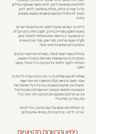
להזדמנות המתאימה ליזום, להיות מישהי שעוסקת במילים
ובדרך שבה הן יכולות, בקלות ובהפתעה, לרפא, לכוון
ולעזור לנו בתהליכים השונים שאנחנו פוגשות ופוגשים
בחיינו.
גיליתי עד כמה אני אוהבת לחקור את עולמם של יוצרים.
בשעות השקט בספרייה בתיכון, לשם ברחתי ברגעי הברזה
רבים משיעורי בית הספר שלא הצלחתי להתמיד בהם,
חקרתי אוטוביוגרפיות, ספרי אמן, ספרי שירה אישיים
ורומנים ה"מבוססים על סיפור אישי".
בתחילת עשור העשרים שלי, כשארזתי את חפציי ובתוכם
המחברות הרבות שאספתי מאז אותה מחברת ראשונה,
התחלתי לחקור וללמוד על הכתיבה ככלי טיפולי, אימוני
וחוקר.
שאלתי לא מעט שאלות בדרך: איך כתיבה עוזרת לי? מה זה
אומר כשאני מרגישה הקלה ותחושת ריפוי אחרי שאני
כותבת? איך מגיעות התשובות ככה אל הדף? מאיפה? מהי
אינטואיציה ותחושת בטן ואיך היא משתלבת עם הכתיבה?
איך אני מרחיבה ומאמצת את הכתיבה יותר ויותר ככלי
הזה, שכל כך מסייע לי?
כך התחלתי את המסע שלי עם הכתיבה, ככלי לביטוי
יצירתי, לריפוי, יצירת בהירות, צמיחה ואיזון בחיים.
ניסיון והכשרות מקצועיות